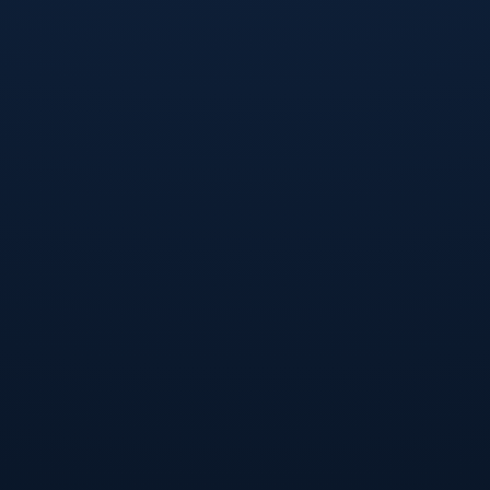
的盛宴。然而，由于时差、工作或其
admin
2026-08-08
2026
新闻资讯
关
詹天端大乐透预测奖
一注5+2
2026-02-
土媒：费内巴切在同时谈4-
20T08:31:50+08:00
2026
5名中卫
2026-02-
admin
班凯
19T08:31:51+08:00
2026
绝杀