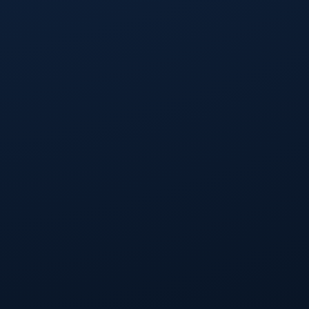
析模型，为用户提供科学的战术洞察与安全的
热状态。赛
竞猜体验。无论是战队粉丝、电竞研究者还是
示，莫兰特
普通观众，都能在这里找到属于自己的互动空
admin
间。平台秉承“数据驱动娱乐、互动链接热...
新闻资讯
新闻资讯
注我们
Facebook
Twitter
Pinterest
罗30+14+6打板三分
那不勒斯嫌加纳乔太贵 求
 魔术加时险胜篮网
购多特边锋阿德耶米
2026-02-
2026-02-
admin
admin