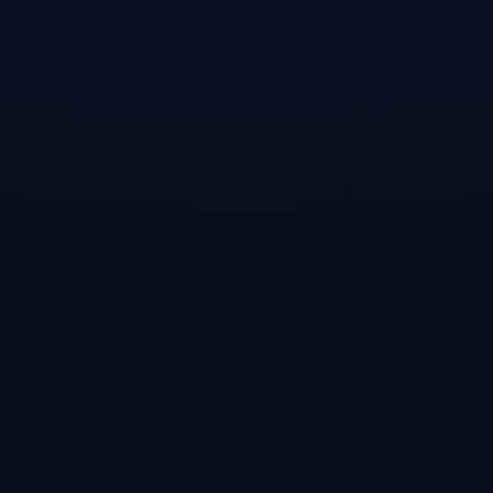
武大靖宣布退役！曾
自曝从床爬到洗手间
要半小时
2026-02-
中国香港选手黄泽林体验匹克球 与观众打
19T08:31:51+08:00
2026
友谊赛
admin
2026-02-17T08:31:44+08:00
2026
英超-B费点射三笘薰
传射 曼联主场1-3布莱
 下
顿
2026-02-
18T08:31:45+08:00
2026
026
标赛
年挪
广东队点球胜香港队
年
实现省港杯三连冠
0
2026