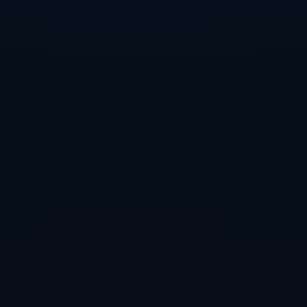
2026-02-
17T08:31:44+08:00
2026
026
体育新闻
世
新闻资讯