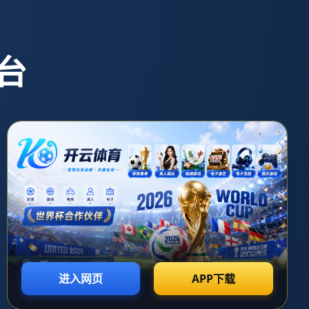
订阅我们
新闻资讯
新闻资讯