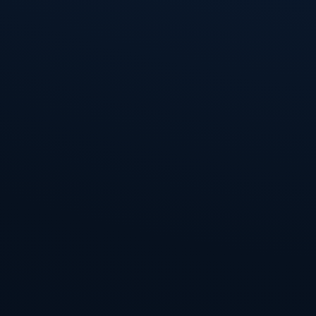
:31:51+08:00
2026
泰山队即将主场战浙江 是
奋起一击还是继续沉沦？
2026-02-
admin
20T08:31:50+08:00
2026
新闻资讯
每日推荐
中国男足如何开启重建新征程？
2+1+1杜兰
2026-02-19T08:31:51+08:00
2026