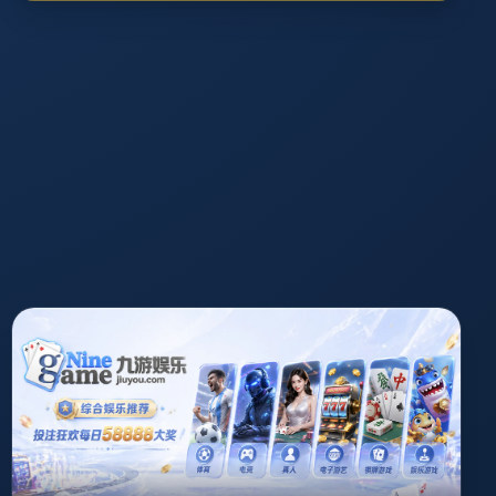
“跟纪连海品宋韵烟火” 纪连海新作
亮相北京图书订货会
U23男足亚洲杯：中国队以不败战
2026-02-
绩首次跻身八强
admin
24T08:31:56+08:00
2026
2026-02-
admin
24T08:31:56+08:00
2026
新闻资讯
014期九哥快乐8预测奖号：双