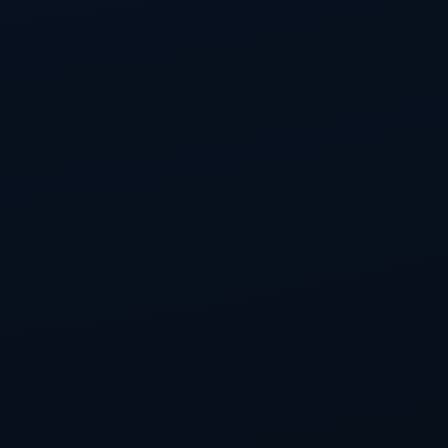
admin
2026-02-17T08:31:43+08:00
2026
“晚报杯”
开幕落子
admin